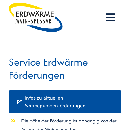
Zum
Inhalt
Togg
springen
Navi
Startseite
Service Erdwärme
Firmenprofil
Förderungen
Erdwärme
Services
Infos zu aktuellen
Wärmepumpenförderungen
Referenzen
Die Höhe der Förderung ist abhängig von der
Jobs
Anzahl der Wohneinheiten.