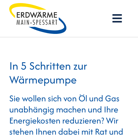
Zum
Inhalt
Togg
springen
Navi
Startseite
In 5 Schritten zur
Firmenprofil
Wärmepumpe
Erdwärme
Sie wollen sich von Öl und Gas
Services
unabhängig machen und Ihre
Referenzen
Energiekosten reduzieren? Wir
stehen Ihnen dabei mit Rat und
Jobs