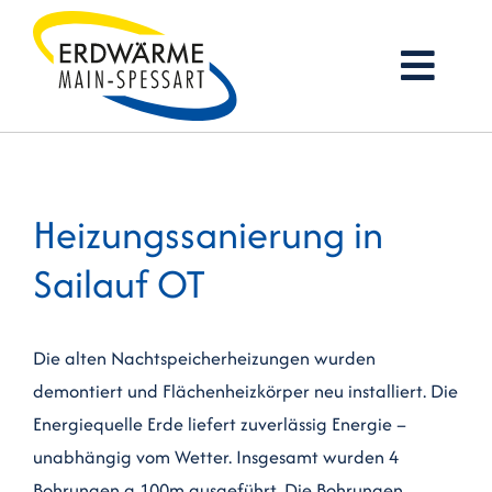
Zum
Inhalt
Togg
springen
Navi
Startseite
Heizungssanierung in
Firmenprofil
Sailauf OT
Erdwärme
Services
Die alten Nachtspeicherheizungen wurden
demontiert und Flächenheizkörper neu installiert. Die
Referenzen
Energiequelle Erde liefert zuverlässig Energie –
unabhängig vom Wetter. Insgesamt wurden 4
Jobs
Bohrungen a 100m ausgeführt. Die Bohrungen