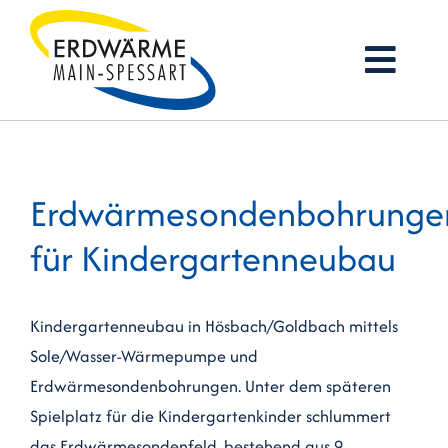
Zum
Inhalt
Togg
springen
Navi
Startseite
Erdwärmesondenbohrunge
Firmenprofil
für Kindergartenneubau
Erdwärme
Services
Kindergartenneubau in Hösbach/Goldbach mittels
Sole/Wasser-Wärmepumpe und
Referenzen
Erdwärmesondenbohrungen. Unter dem späteren
Spielplatz für die Kindergartenkinder schlummert
Jobs
das Erdwärmesondenfeld, bestehend aus 9