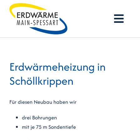
Zum
Inhalt
Togg
springen
Navi
Startseite
Erdwärmeheizung in
Firmenprofil
Schöllkrippen
Erdwärme
Services
Für diesen Neubau haben wir
Referenzen
drei Bohrungen
mit je 75 m Sondentiefe
Jobs